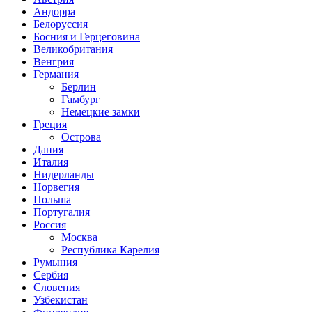
Андорра
Белоруссия
Босния и Герцеговина
Великобритания
Венгрия
Германия
Берлин
Гамбург
Немецкие замки
Греция
Острова
Дания
Италия
Нидерланды
Норвегия
Польша
Португалия
Россия
Москва
Республика Карелия
Румыния
Сербия
Словения
Узбекистан