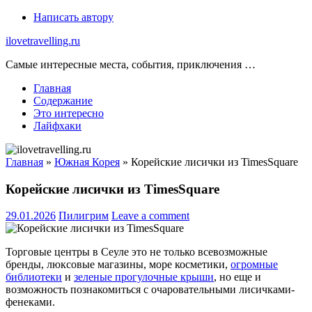
Skip
Написать автору
to
ilovetravelling.ru
content
Самые интересные места, события, приключения …
Главная
Содержание
Это интересно
Лайфхаки
Главная
»
Южная Корея
»
Корейские лисички из TimesSquare
Корейские лисички из TimesSquare
29.01.2026
Пилигрим
Leave a comment
Торговые центры в Сеуле это не только всевозможные
бренды, люксовые магазины, море косметики,
огромные
библиотеки
и
зеленые прогулочные крыши
, но еще и
возможность познакомиться с очаровательными лисичками-
фенеками.