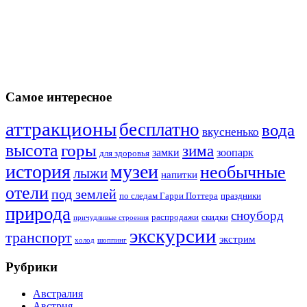
Самое интересное
аттракционы
бесплатно
вода
вкусненько
высота
горы
зима
замки
зоопарк
для здоровья
история
музеи
необычные
лыжи
напитки
отели
под землей
по следам Гарри Поттера
праздники
природа
сноуборд
распродажи
скидки
причудливые строения
экскурсии
транспорт
экстрим
холод
шоппинг
Рубрики
Австралия
Австрия