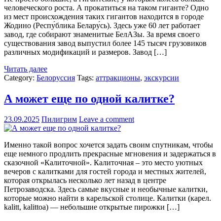
человеческого роста. А прокатиться на таком гиганте? Одно
из мест происхождения таких гигантов находится в городе
Жодино (Респу́блика Белару́сь). Здесь уже 60 лет работает
завод, где собирают знаменитые БелАЗы. За время своего
существования завод выпустил более 145 тысяч грузовиков
различных модификаций и размеров. Завод […]
Читать далее
Category:
Белоруссия
Tags:
аттракционы
,
экскурсии
А может еще по одной калитке?
23.09.2025
Пилигрим
Leave a comment
Именно такой вопрос хочется задать своим спутникам, чтобы
еще немного продлить прекрасные мгновения и задержаться в
сказочной «Калиточной». Калиточная – это место уютных
вечеров с калитками для гостей города и местных жителей,
которая открылась несколько лет назад в центре
Петрозаводска. Здесь самые вкусные и необычные калитки,
которые можно найти в карельской столице. Калитки (карел.
kalitt, kalittoa) — небольшие открытые пирожки […]