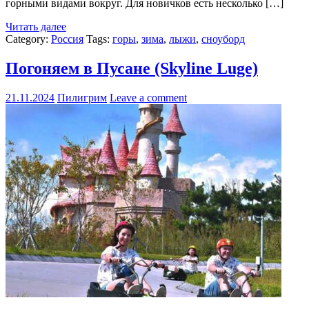
горными видами вокруг. Для новичков есть несколько […]
Читать далее
Category:
Россия
Tags:
горы
,
зима
,
лыжи
,
сноуборд
Погоняем в Пусане (Skyline Luge)
21.11.2024
Пилигрим
Leave a comment