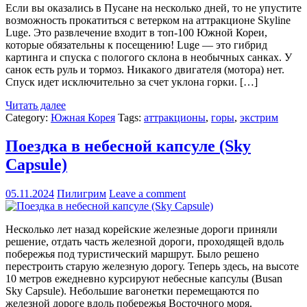
Если вы оказались в Пусане на несколько дней, то не упустите
возможность прокатиться с ветерком на аттракционе Skyline
Luge. Это развлечение входит в топ-100 Южной Кореи,
которые обязательны к посещению! Luge — это гибрид
картинга и спуска с пологого склона в необычных санках. У
санок есть руль и тормоз. Никакого двигателя (мотора) нет.
Спуск идет исключительно за счет уклона горки. […]
Читать далее
Category:
Южная Корея
Tags:
аттракционы
,
горы
,
экстрим
Поездка в небесной капсуле (Sky
Capsule)
05.11.2024
Пилигрим
Leave a comment
Несколько лет назад корейские железные дороги приняли
решение, отдать часть железной дороги, проходящей вдоль
побережья под туристический маршрут. Было решено
перестроить старую железную дорогу. Теперь здесь, на высоте
10 метров ежедневно курсируют небесные капсулы (Busan
Sky Capsule). Небольшие вагонетки перемещаются по
железной дороге вдоль побережья Восточного моря.