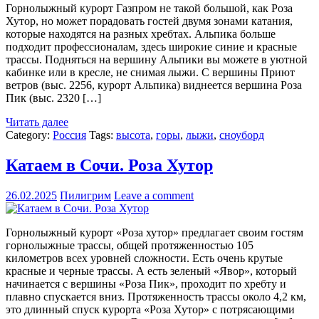
Горнолыжный курорт Газпром не такой большой, как Роза
Хутор, но может порадовать гостей двумя зонами катания,
которые находятся на разных хребтах. Альпика больше
подходит профессионалам, здесь широкие синие и красные
трассы. Подняться на вершину Альпики вы можете в уютной
кабинке или в кресле, не снимая лыжи. С вершины Приют
ветров (выс. 2256, курорт Альпика) виднеется вершина Роза
Пик (выс. 2320 […]
Читать далее
Category:
Россия
Tags:
высота
,
горы
,
лыжи
,
сноуборд
Катаем в Сочи. Роза Хутор
26.02.2025
Пилигрим
Leave a comment
Горнолыжный курорт «Роза хутор» предлагает своим гостям
горнолыжные трассы, общей протяженностью 105
километров всех уровней сложности. Есть очень крутые
красные и черные трассы. А есть зеленый «Явор», который
начинается с вершины «Роза Пик», проходит по хребту и
плавно спускается вниз. Протяженность трассы около 4,2 км,
это длинный спуск курорта «Роза Хутор» с потрясающими