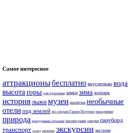
Самое интересное
аттракционы
бесплатно
вода
вкусненько
высота
горы
зима
замки
зоопарк
для здоровья
история
музеи
необычные
лыжи
напитки
отели
под землей
по следам Гарри Поттера
праздники
природа
сноуборд
распродажи
скидки
причудливые строения
экскурсии
транспорт
экстрим
холод
шоппинг