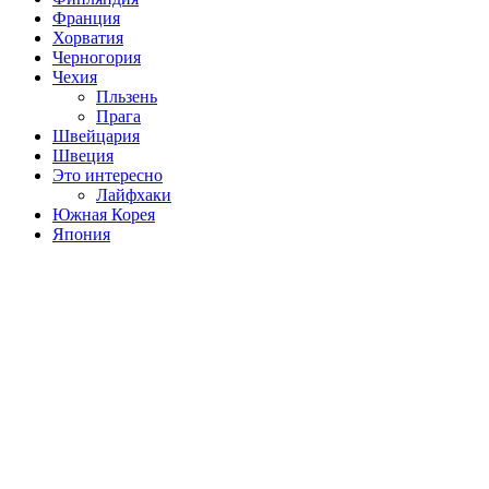
Франция
Хорватия
Черногория
Чехия
Пльзень
Прага
Швейцария
Швеция
Это интересно
Лайфхаки
Южная Корея
Япония