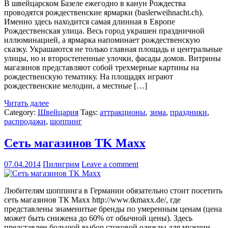
В швейцарском Базеле ежегодно в канун Рождества
проводятся рождественские ярмарки (baslerweihnacht.ch).
Именно здесь находится самая длинная в Европе
Рождественская улица. Весь город украшен праздничной
иллюминацией, а ярмарка напоминает рождественскую
сказку. Украшаются не только главная площадь и центральные
улицы, но и второстепенные улочки, фасады домов. Витрины
магазинов представляют собой трехмерные картины на
рождественскую тематику. На площадях играют
рождественские мелодии, а местные […]
Читать далее
Category:
Швейцария
Tags:
аттракционы
,
зима
,
праздники
,
распродажи
,
шоппинг
Сеть магазинов TK Maxx
07.04.2014
Пилигрим
Leave a comment
Любителям шоппинга в Германии обязательно стоит посетить
сеть магазинов ТК Мaxx http://www.tkmaxx.de/, где
представлены знаменитые бренды по умеренным ценам (цена
может быть снижена до 60% от обычной цены). Здесь
представлен большой выбор стоковой одежды для мужчин,