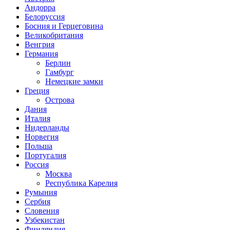
Андорра
Белоруссия
Босния и Герцеговина
Великобритания
Венгрия
Германия
Берлин
Гамбург
Немецкие замки
Греция
Острова
Дания
Италия
Нидерланды
Норвегия
Польша
Португалия
Россия
Москва
Республика Карелия
Румыния
Сербия
Словения
Узбекистан
Финляндия