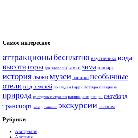
Самое интересное
аттракционы
бесплатно
вода
вкусненько
высота
горы
зима
замки
зоопарк
для здоровья
история
музеи
необычные
лыжи
напитки
отели
под землей
по следам Гарри Поттера
праздники
природа
сноуборд
распродажи
скидки
причудливые строения
экскурсии
транспорт
экстрим
холод
шоппинг
Рубрики
Австралия
Австрия