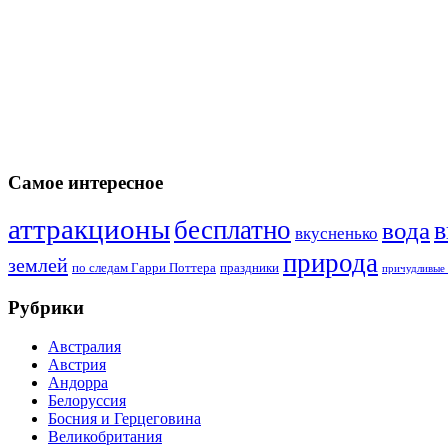
Самое интересное
аттракционы
бесплатно
в
вода
вкусненько
природа
землей
по следам Гарри Поттера
праздники
причудливые 
Рубрики
Австралия
Австрия
Андорра
Белоруссия
Босния и Герцеговина
Великобритания