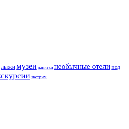
музеи
необычные отели
лыжи
под
напитки
кскурсии
экстрим