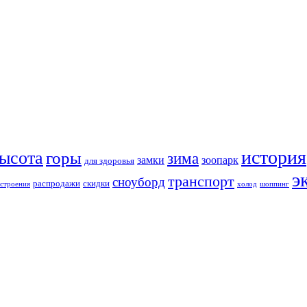
история
ысота
горы
зима
замки
зоопарк
для здоровья
э
транспорт
сноуборд
распродажи
скидки
строения
холод
шоппинг