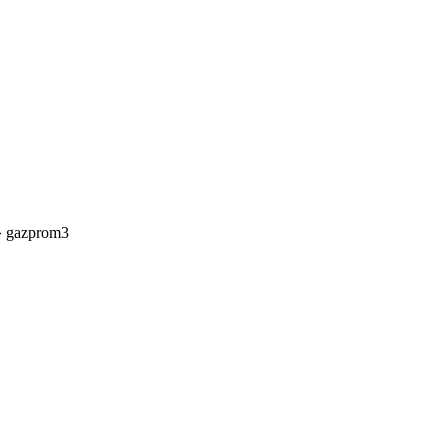
»
gazprom3