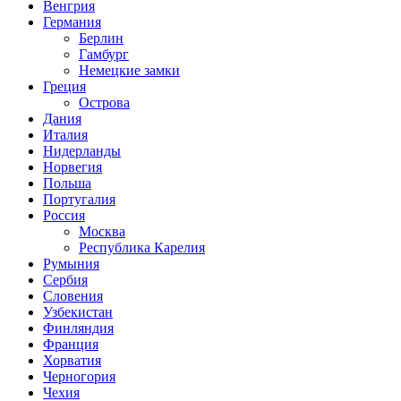
Венгрия
Германия
Берлин
Гамбург
Немецкие замки
Греция
Острова
Дания
Италия
Нидерланды
Норвегия
Польша
Португалия
Россия
Москва
Республика Карелия
Румыния
Сербия
Словения
Узбекистан
Финляндия
Франция
Хорватия
Черногория
Чехия