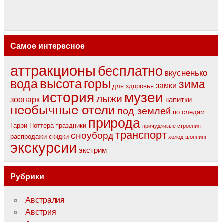
Самое интересное
аттракционы
бесплатно
вкусненько
вода
высота
горы
зима
замки
для здоровья
музеи
история
лыжи
зоопарк
напитки
необычные отели
под землей
по следам
природа
Гарри Поттера
праздники
причудливые строения
транспорт
сноуборд
распродажи
скидки
холод
шоппинг
экскурсии
экстрим
Рубрики
Австралия
Австрия