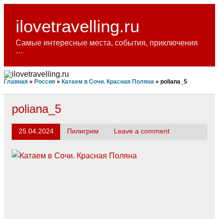
Skip
to
content
ilovetravelling.ru
Самые интересные места, события, приключения
…
Главная
»
Россия
»
Катаем в Сочи. Красная Поляна
»
poliana_5
poliana_5
25.04.2024
Пилигрим
Leave a comment