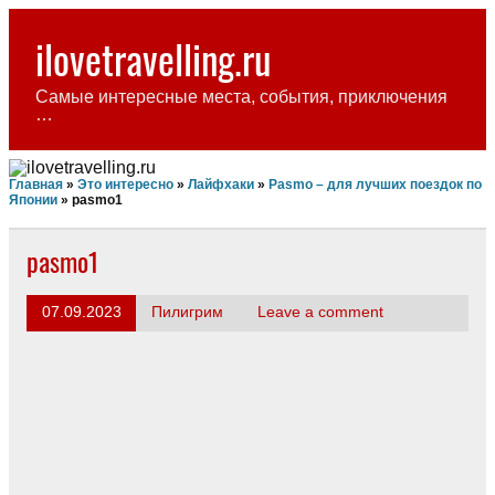
Skip
to
ilovetravelling.ru
content
Самые интересные места, события, приключения
…
Главная
»
Это интересно
»
Лайфхаки
»
Pasmo – для лучших поездок по
Японии
»
pasmo1
pasmo1
07.09.2023
Пилигрим
Leave a comment