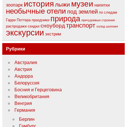
музеи
история
лыжи
зоопарк
напитки
необычные отели
под землей
по следам
природа
Гарри Поттера
праздники
причудливые строения
транспорт
сноуборд
распродажи
скидки
холод
шоппинг
экскурсии
экстрим
Рубрики
Австралия
Австрия
Андорра
Белоруссия
Босния и Герцеговина
Великобритания
Венгрия
Германия
Берлин
Гамбург