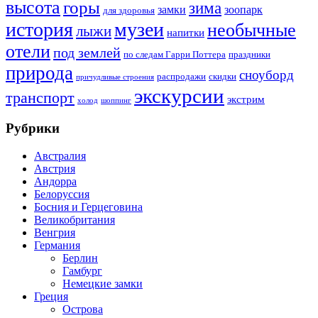
высота
горы
зима
замки
зоопарк
для здоровья
история
музеи
необычные
лыжи
напитки
отели
под землей
по следам Гарри Поттера
праздники
природа
сноуборд
распродажи
скидки
причудливые строения
экскурсии
транспорт
экстрим
холод
шоппинг
Рубрики
Австралия
Австрия
Андорра
Белоруссия
Босния и Герцеговина
Великобритания
Венгрия
Германия
Берлин
Гамбург
Немецкие замки
Греция
Острова