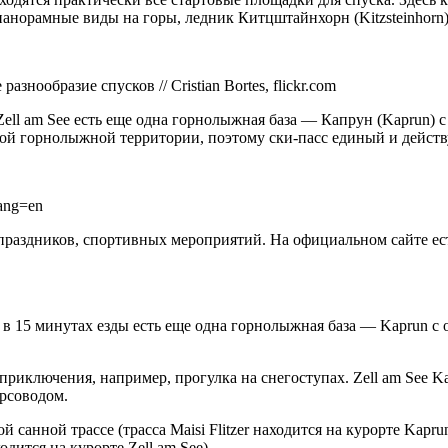
 панорамные виды на горы, ледник Китцштайнхорн (Kitzsteinhor
нообразие спусков // Cristian Bortes, flickr.com
 Zell am See есть еще одна горнолыжная база — Капрун (Kaprun) 
ной горнолыжной территории, поэтому ски-пасс единый и действу
lang=en
о праздников, спортивных мероприятий. На официальном сайте е
то в 15 минутах езды есть еще одна горнолыжная база — Kaprun с
риключения, например, прогулка на снегоступах. Zell am See K
рсоводом.
й санной трассе (трасса Maisi Flitzer находится на курорте Kap
дится на курорте Zell am See).