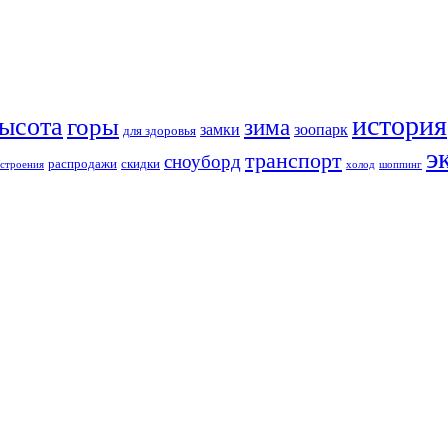
история
ысота
горы
зима
замки
зоопарк
для здоровья
э
транспорт
сноуборд
распродажи
скидки
строения
холод
шоппинг