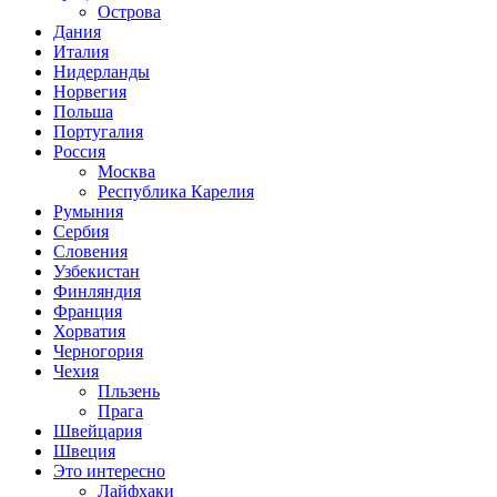
Острова
Дания
Италия
Нидерланды
Норвегия
Польша
Португалия
Россия
Москва
Республика Карелия
Румыния
Сербия
Словения
Узбекистан
Финляндия
Франция
Хорватия
Черногория
Чехия
Пльзень
Прага
Швейцария
Швеция
Это интересно
Лайфхаки