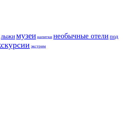
музеи
необычные отели
лыжи
под
напитки
кскурсии
экстрим