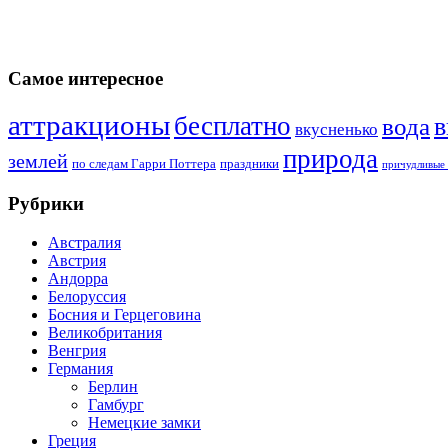
Самое интересное
аттракционы
бесплатно
в
вода
вкусненько
природа
землей
по следам Гарри Поттера
праздники
причудливые 
Рубрики
Австралия
Австрия
Андорра
Белоруссия
Босния и Герцеговина
Великобритания
Венгрия
Германия
Берлин
Гамбург
Немецкие замки
Греция