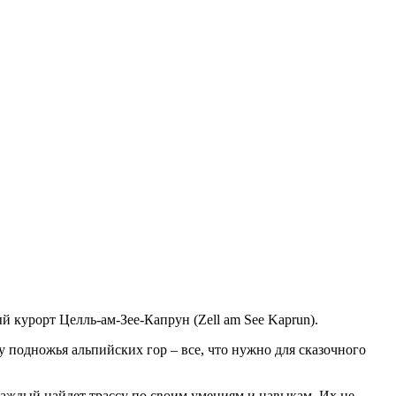
 курорт Целль-ам-Зее-Капрун (Zell am See Kaprun).
 подножья альпийских гор – все, что нужно для сказочного
 каждый найдет трассу по своим умениям и навыкам. Их не