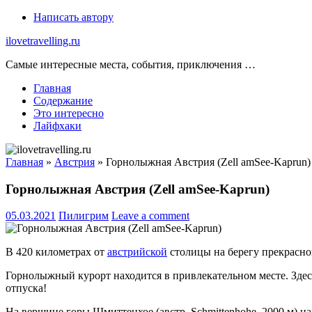
Skip
Написать автору
to
ilovetravelling.ru
content
Самые интересные места, события, приключения …
Главная
Содержание
Это интересно
Лайфхаки
Главная
»
Австрия
»
Горнолыжная Австрия (Zell amSee-Kaprun)
Горнолыжная Австрия (Zell amSee-Kaprun)
05.03.2021
Пилигрим
Leave a comment
В 420 километрах от
австрийской
столицы на берегу прекрасног
Горнолыжный курорт находится в привлекательном месте. Здесь
отпуска!
На вершине горы Шмиттенхое (австр. Schmittenhohe, 2000 м) н