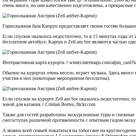
очень много, но они качественно подготовлены, а прекрасные
Горнолыжная база Капрун предоставляет своим гостям большое раз
Если спусков оказалось недостаточно, то в 15 минутах езды от
бесплатном автобусе. Kaprun и Zell am See являются частью од
Интерактивная карта курорта // winter.intermaps.com/alpin_card?
Обычно на курортах очень весело, играет музыка. Здесь мног
участия в них (некоторые мероприятия бесплатны).
Если спусков на курорте Zell am See оказалось недостаточно, 
зоной для катания // Cristian Bortes, flickr.com
Также для гостей разработаны экскурсионные туры и снежные п
снегоступах различной протяженности с опытным гидом-экску
А можно всей семьей покататься на тобоггане на круглогодично
санках, протяженностью 1,5 километра (трасса Köhlergraben нахо