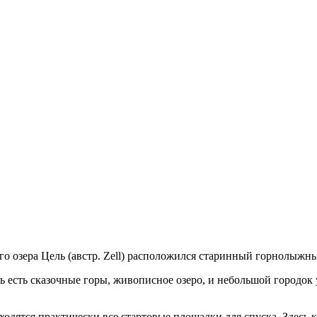
о озера Цель (австр. Zell) расположился старинный горнолыжный
 есть сказочные горы, живописное озеро, и небольшой городок у
аходятся практически все стартовые площадки для спуска. Здесь