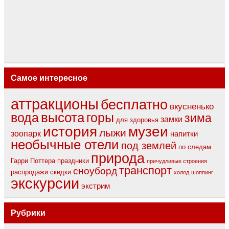
Самое интересное
аттракционы
бесплатно
вкусненько
вода
высота
горы
зима
замки
для здоровья
музеи
история
лыжи
зоопарк
напитки
необычные отели
под землей
по следам
природа
Гарри Поттера
праздники
причудливые строения
транспорт
сноуборд
распродажи
скидки
холод
шоппинг
экскурсии
экстрим
Рубрики