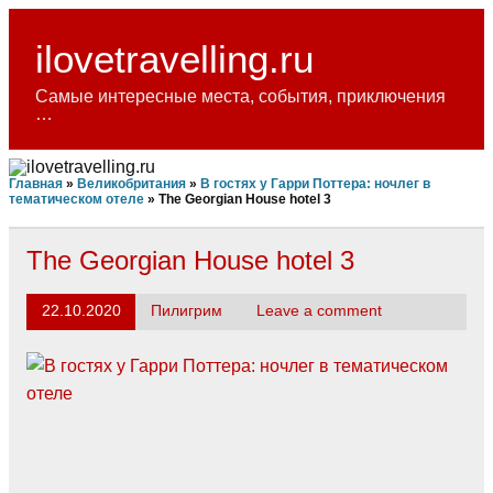
Skip
to
content
ilovetravelling.ru
Самые интересные места, события, приключения
…
Главная
»
Великобритания
»
В гостях у Гарри Поттера: ночлег в
тематическом отеле
»
The Georgian House hotel 3
The Georgian House hotel 3
22.10.2020
Пилигрим
Leave a comment