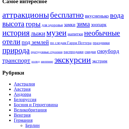
Самое интересное
аттракционы
бесплатно
вода
вкусненько
высота
горы
зима
замки
зоопарк
для здоровья
история
музеи
необычные
лыжи
напитки
отели
под землей
по следам Гарри Поттера
праздники
природа
сноуборд
распродажи
скидки
причудливые строения
экскурсии
транспорт
экстрим
холод
шоппинг
Рубрики
Австралия
Австрия
Андорра
Белоруссия
Босния и Герцеговина
Великобритания
Венгрия
Германия
Берлин