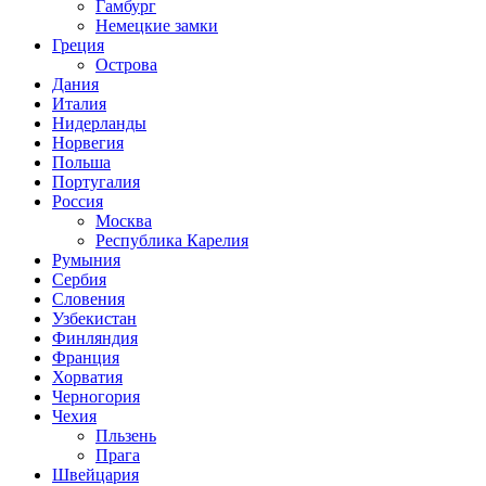
Гамбург
Немецкие замки
Греция
Острова
Дания
Италия
Нидерланды
Норвегия
Польша
Португалия
Россия
Москва
Республика Карелия
Румыния
Сербия
Словения
Узбекистан
Финляндия
Франция
Хорватия
Черногория
Чехия
Пльзень
Прага
Швейцария