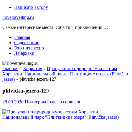
Skip
Написать автору
to
ilovetravelling.ru
content
Самые интересные места, события, приключения …
Главная
Содержание
Это интересно
Лайфхаки
Главная
»
Хорватия
»
Прогулки по природным красотам
Хорватии. Национальный парк «Плитвицкие озера» (Plitvička
jezera)
»
plitvicka-jezera-127
plitvicka-jezera-127
28.09.2020
Пилигрим
Leave a comment