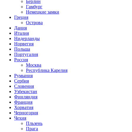
Берлин
Гамбург
Немецкие замки
Греция
Острова
Дания
Италия
Нидерланды
Норвегия
Польша
Португалия
Россия
Москва
Республика Карелия
Румыния
Сербия
Словения
Узбекистан
Финляндия
Франция
Хорватия
Черногория
Чехия
Пльзень
Прага