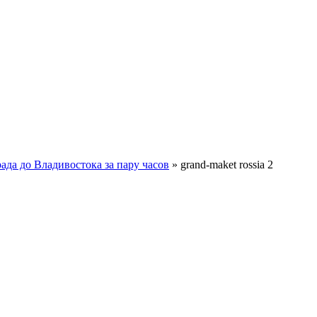
да до Владивостока за пару часов
»
grand-maket rossia 2