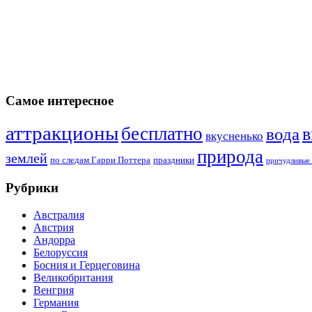
Самое интересное
аттракционы
бесплатно
в
вода
вкусненько
природа
землей
по следам Гарри Поттера
праздники
причудливые 
Рубрики
Австралия
Австрия
Андорра
Белоруссия
Босния и Герцеговина
Великобритания
Венгрия
Германия