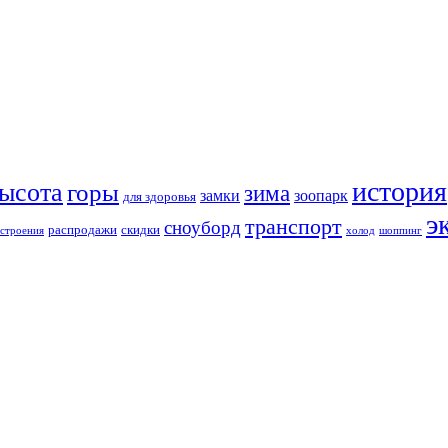
история
ысота
горы
зима
замки
зоопарк
для здоровья
э
транспорт
сноуборд
распродажи
скидки
строения
холод
шоппинг