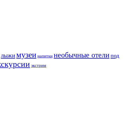
музеи
необычные отели
лыжи
под
напитки
кскурсии
экстрим