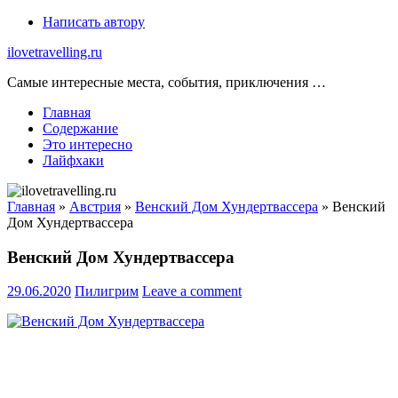
Skip
Написать автору
to
ilovetravelling.ru
content
Самые интересные места, события, приключения …
Главная
Содержание
Это интересно
Лайфхаки
Главная
»
Австрия
»
Венский Дом Хундертвассера
»
Венский
Дом Хундертвассера
Венский Дом Хундертвассера
29.06.2020
Пилигрим
Leave a comment