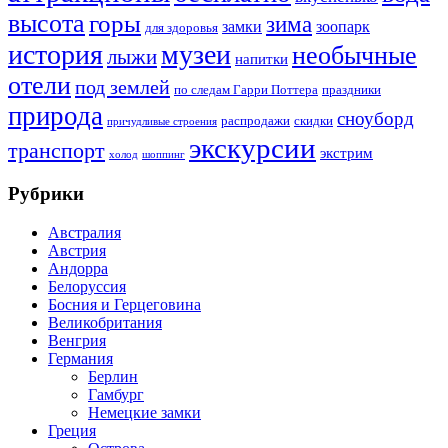
высота
горы
зима
замки
зоопарк
для здоровья
история
музеи
необычные
лыжи
напитки
отели
под землей
по следам Гарри Поттера
праздники
природа
сноуборд
распродажи
скидки
причудливые строения
экскурсии
транспорт
экстрим
холод
шоппинг
Рубрики
Австралия
Австрия
Андорра
Белоруссия
Босния и Герцеговина
Великобритания
Венгрия
Германия
Берлин
Гамбург
Немецкие замки
Греция