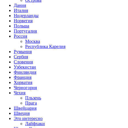
Острова
Дания
Италия
Нидерланды
Норвегия
Польша
Португалия
Россия
Москва
Республика Карелия
Румыния
Сербия
Словения
Узбекистан
Финляндия
Франция
Хорватия
Черногория
Чехия
Пльзень
Прага
Швейцария
Швеция
Это интересно
Лайфхаки