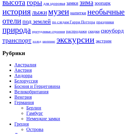
высота
горы
зима
замки
зоопарк
для здоровья
история
музеи
необычные
лыжи
напитки
отели
под землей
по следам Гарри Поттера
праздники
природа
сноуборд
распродажи
скидки
причудливые строения
экскурсии
транспорт
экстрим
холод
шоппинг
Рубрики
Австралия
Австрия
Андорра
Белоруссия
Босния и Герцеговина
Великобритания
Венгрия
Германия
Берлин
Гамбург
Немецкие замки
Греция
Острова