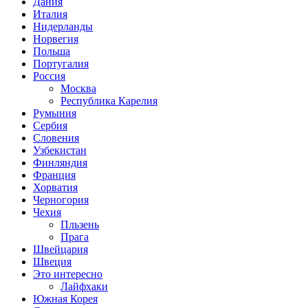
Дания
Италия
Нидерланды
Норвегия
Польша
Португалия
Россия
Москва
Республика Карелия
Румыния
Сербия
Словения
Узбекистан
Финляндия
Франция
Хорватия
Черногория
Чехия
Пльзень
Прага
Швейцария
Швеция
Это интересно
Лайфхаки
Южная Корея