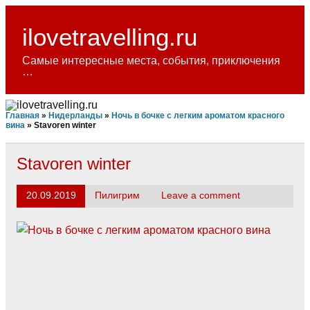
Skip
to
content
ilovetravelling.ru
Самые интересные места, события, приключения
…
Главная
»
Нидерланды
»
Ночь в бочке с легким ароматом красного
вина
»
Stavoren winter
Stavoren winter
20.09.2019
Пилигрим
Leave a comment