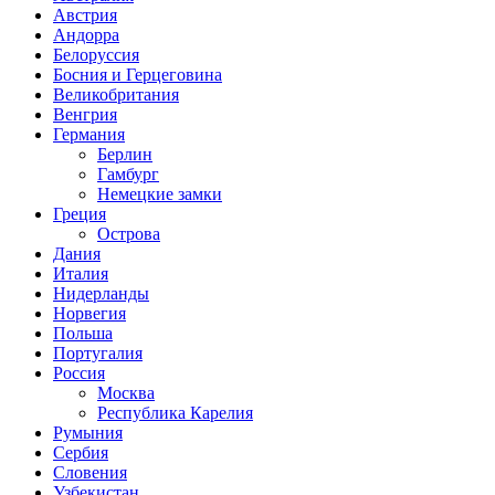
Австрия
Андорра
Белоруссия
Босния и Герцеговина
Великобритания
Венгрия
Германия
Берлин
Гамбург
Немецкие замки
Греция
Острова
Дания
Италия
Нидерланды
Норвегия
Польша
Португалия
Россия
Москва
Республика Карелия
Румыния
Сербия
Словения
Узбекистан