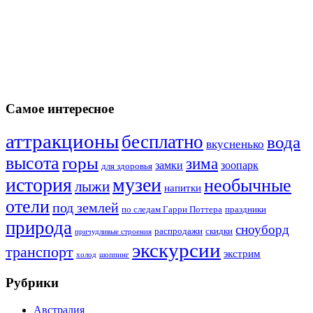
Самое интересное
аттракционы
бесплатно
вода
вкусненько
высота
горы
зима
замки
зоопарк
для здоровья
история
музеи
необычные
лыжи
напитки
отели
под землей
по следам Гарри Поттера
праздники
природа
сноуборд
распродажи
скидки
причудливые строения
экскурсии
транспорт
экстрим
холод
шоппинг
Рубрики
Австралия