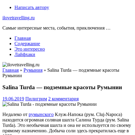
Skip
Написать автору
to
ilovetravelling.ru
content
Самые интересные места, события, приключения …
Главная
Содержание
Это интересно
Лайфхаки
Главная
»
Румыния
»
Salina Turda — подземные красоты
Румынии
Salina Turda — подземные красоты Румынии
19.06.2019
Пилигрим
2 комментария
Недалеко от
румынского
Клуж-Напока (рум. Cluj-Napoca)
находится огромная соляная шахта Салина Турда (рум. Salina
Turda). Это необычная шахта и она не используется по своему
прямому назначению. Добыча соли здесь прекратилась еще в