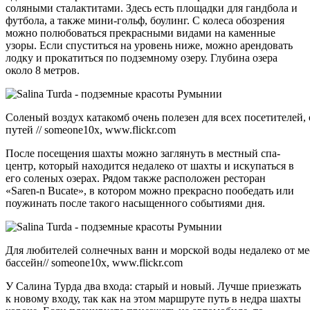
соляными сталактитами. Здесь есть площадки для гандбола и
футбола, а также мини-гольф, боулинг. С колеса обозрения
можно полюбоваться прекрасными видами на каменные
узоры. Если спуститься на уровень ниже, можно арендовать
лодку и прокатиться по подземному озеру. Глубина озера
около 8 метров.
Соленый воздух катакомб очень полезен для всех посетителей
путей // someone10x, www.flickr.com
После посещения шахты можно заглянуть в местный спа-
центр, который находится недалеко от шахты и искупаться в
его соленых озерах. Рядом также расположен ресторан
«Saren-n Bucate», в котором можно прекрасно пообедать или
поужинать после такого насыщенного событиями дня.
Для любителей солнечных ванн и морской воды недалеко от ме
бассейн// someone10x, www.flickr.com
У Салина Турда два входа: старый и новый. Лучше приезжать
к новому входу, так как на этом маршруте путь в недра шахты