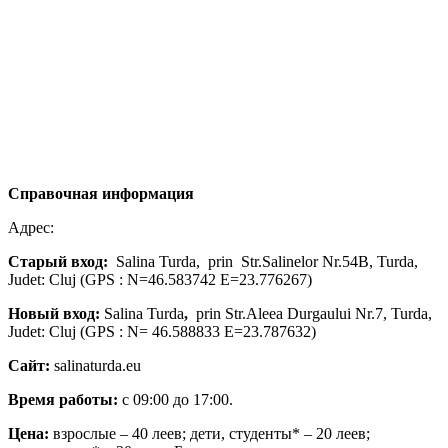
Справочная информация
Адрес:
Старый
вход
:
Salina Turda, prin Str.Salinelor Nr.54B, Turda,
Judet: Cluj (GPS : N=46.583742 E=23.776267)
Новый
вход
:
Salina Turda
,
prin Str.Aleea Durgaului Nr.7, Turda,
Judet: Cluj (GPS : N= 46.588833 E=23.787632)
Сайт:
salinaturda.eu
Время работы:
с 09:00 до 17:00.
Цена:
взрослые – 40 леев; дети, студенты* – 20 леев;