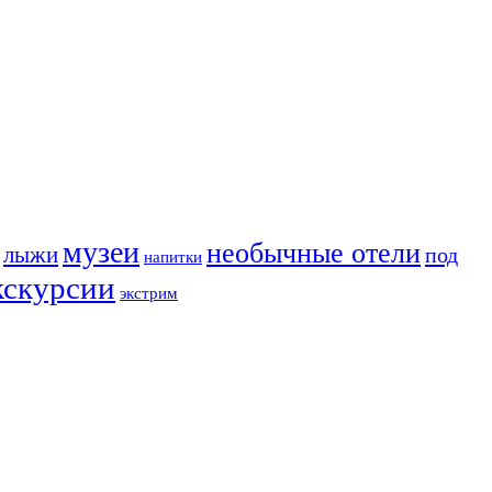
музеи
необычные отели
лыжи
под
напитки
кскурсии
экстрим