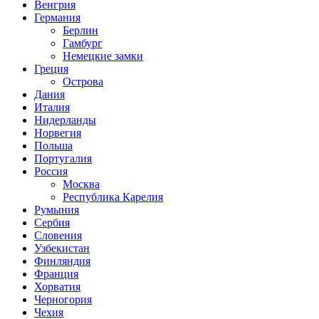
Венгрия
Германия
Берлин
Гамбург
Немецкие замки
Греция
Острова
Дания
Италия
Нидерланды
Норвегия
Польша
Португалия
Россия
Москва
Республика Карелия
Румыния
Сербия
Словения
Узбекистан
Финляндия
Франция
Хорватия
Черногория
Чехия