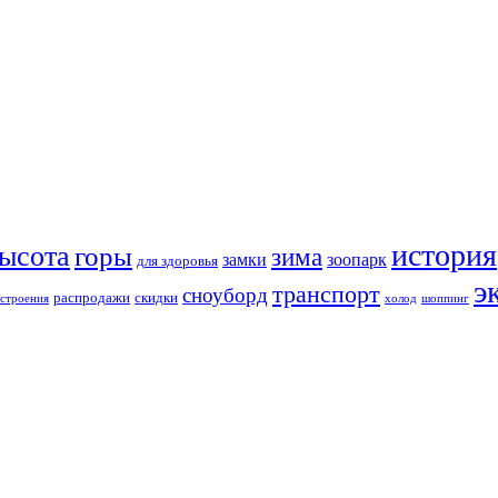
история
ысота
горы
зима
замки
зоопарк
для здоровья
э
транспорт
сноуборд
распродажи
скидки
строения
холод
шоппинг