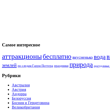
Самое интересное
аттракционы
бесплатно
в
вода
вкусненько
природа
землей
по следам Гарри Поттера
праздники
причудливые 
Рубрики
Австралия
Австрия
Андорра
Белоруссия
Босния и Герцеговина
Великобритания