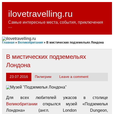
Skip
to
content
ilovetravelling.ru
Самые интересные места, события, приключения
…
Главная
»
Великобритания
»
В мистических подземельях Лондона
В мистических подземельях
Лондона
23.07.2016
Пилигрим
Leave a comment
Для всех любителей ужасов в столице
Великобритании
открылся музей «Подземелья
Лондона» (англ. London Dungeon,