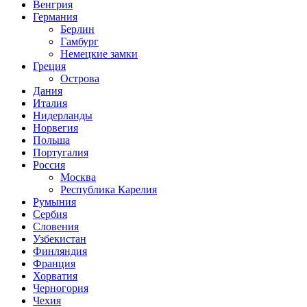
Венгрия
Германия
Берлин
Гамбург
Немецкие замки
Греция
Острова
Дания
Италия
Нидерланды
Норвегия
Польша
Португалия
Россия
Москва
Республика Карелия
Румыния
Сербия
Словения
Узбекистан
Финляндия
Франция
Хорватия
Черногория
Чехия