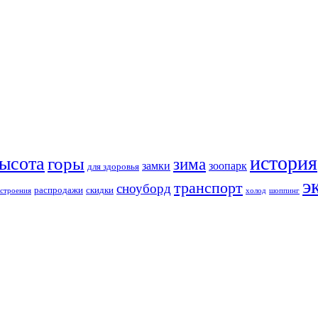
история
ысота
горы
зима
замки
зоопарк
для здоровья
э
транспорт
сноуборд
распродажи
скидки
строения
холод
шоппинг