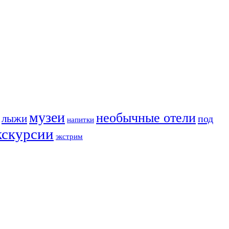
музеи
необычные отели
лыжи
под
напитки
кскурсии
экстрим