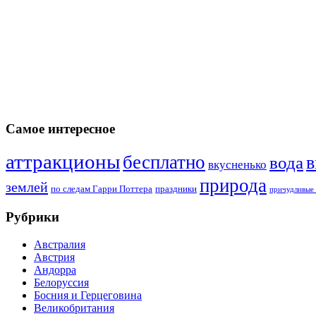
Самое интересное
аттракционы
бесплатно
в
вода
вкусненько
природа
землей
по следам Гарри Поттера
праздники
причудливые 
Рубрики
Австралия
Австрия
Андорра
Белоруссия
Босния и Герцеговина
Великобритания