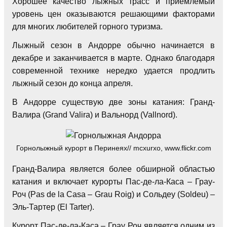
Хорошее качество лыжных трасс и приемлемый
уровень цен оказываются решающими факторами
для многих любителей горного туризма.
Лыжный сезон в Андорре обычно начинается в
декабре и заканчивается в марте. Однако благодаря
современной технике нередко удается продлить
лыжный сезон до конца апреля.
В Андорре существую две зоны катания: Гранд-
Валира (Grand Valira) и Вальнорд (Vallnord).
Горнолыжный курорт в Перинеях// mcxurxo, www.flickr.com
Гранд-Валира является более обширной областью
катания и включает курорты Пас-де-ла-Каса – Грау-
Роч (Pas de la Casa – Grau Roig) и Сольдеу (Soldeu) –
Эль-Тартер (El Tarter).
Курорт Пас-де-ла-Каса – Грау Роч является одним из