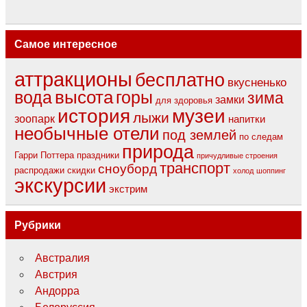
Самое интересное
аттракционы
бесплатно
вкусненько
вода
высота
горы
зима
замки
для здоровья
музеи
история
лыжи
зоопарк
напитки
необычные отели
под землей
по следам
природа
Гарри Поттера
праздники
причудливые строения
транспорт
сноуборд
распродажи
скидки
холод
шоппинг
экскурсии
экстрим
Рубрики
Австралия
Австрия
Андорра