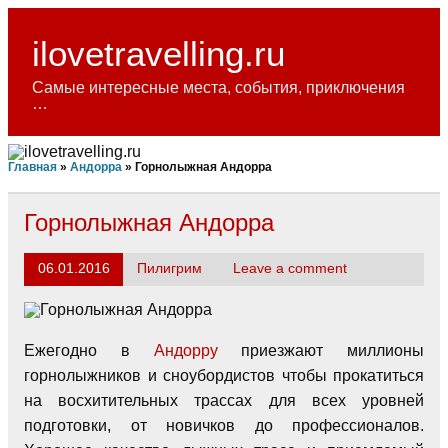
Skip
to
content
ilovetravelling.ru
Самые интересные места, события, приключения
…
Главная
»
Андорра
»
Горнолыжная Андорра
Горнолыжная Андорра
06.01.2016
Пилигрим
Leave a comment
Ежегодно в
Андорру
приезжают миллионы
горнолыжников и сноубордистов чтобы прокатиться
на восхитительных трассах для всех уровней
подготовки, от новичков до профессионалов.