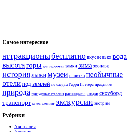
Самое интересное
аттракционы
бесплатно
вода
вкусненько
высота
горы
зима
замки
зоопарк
для здоровья
история
музеи
необычные
лыжи
напитки
отели
под землей
по следам Гарри Поттера
праздники
природа
сноуборд
распродажи
скидки
причудливые строения
экскурсии
транспорт
экстрим
холод
шоппинг
Рубрики
Австралия
Австрия