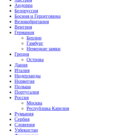
Андорра
Белоруссия
Босния и Герцеговина
Великобритания
Венгрия
Германия
Берлин
Гамбург
Немецкие замки
Греция
Острова
Дания
Италия
Нидерланды
Норвегия
Польша
Португалия
Россия
Москва
Республика Карелия
Румыния
Сербия
Словения
Узбекистан