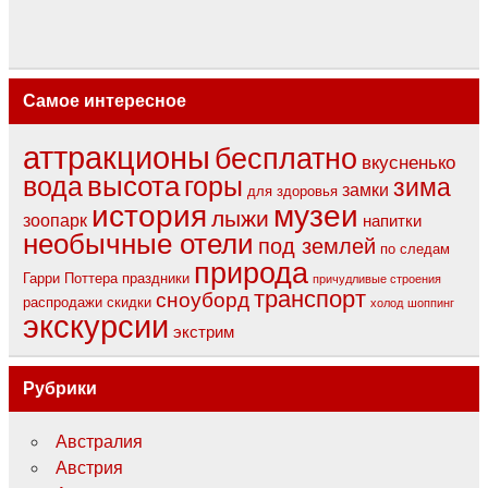
Самое интересное
аттракционы
бесплатно
вкусненько
вода
высота
горы
зима
замки
для здоровья
музеи
история
лыжи
зоопарк
напитки
необычные отели
под землей
по следам
природа
Гарри Поттера
праздники
причудливые строения
транспорт
сноуборд
распродажи
скидки
холод
шоппинг
экскурсии
экстрим
Рубрики
Австралия
Австрия