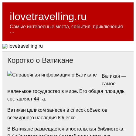
Skip
to
content
ilovetravelling.ru
Самые интересные места, события, приключения
…
Коротко о Ватикане
Ватикан —
самое
маленькое государство в мире. Его общая площадь
составляет 44 га.
Ватикан целиком занесен в список объектов
всемирного наследия Юнеско.
В Ватикане размещается апостольская библиотека.