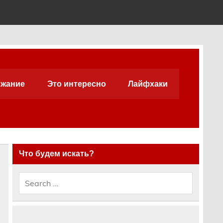
жание
Это интересно
Лайфхаки
Что будем искать?