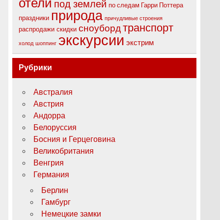
отели
под землей
по следам Гарри Поттера
природа
праздники
причудливые строения
транспорт
сноуборд
распродажи
скидки
экскурсии
экстрим
холод
шоппинг
Рубрики
Австралия
Австрия
Андорра
Белоруссия
Босния и Герцеговина
Великобритания
Венгрия
Германия
Берлин
Гамбург
Немецкие замки