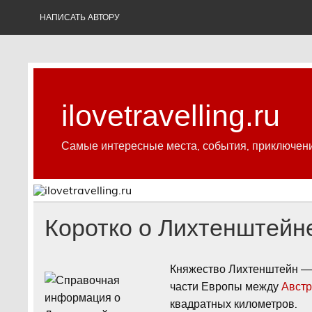
Skip
to
НАПИСАТЬ АВТОРУ
content
ilovetravelling.ru
Самые интересные места, события, приключен
Коротко о Лихтенштейн
Княжество Лихтенштейн — 
части Европы между
Авст
квадратных километров.