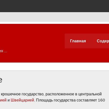
Главная
Содер
ия …
е
крошечное государство, расположенное в центральной
рией
и
Швейцарией
. Площадь государства составляет 160