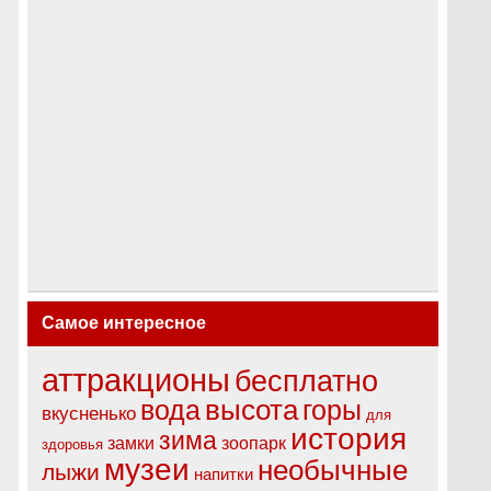
Самое интересное
аттракционы
бесплатно
высота
вода
горы
вкусненько
для
история
зима
замки
зоопарк
здоровья
музеи
необычные
лыжи
напитки