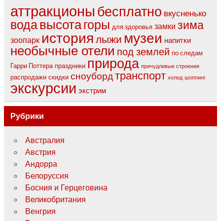
аттракционы
бесплатно
вкусненько
высота
вода
горы
зима
замки
для здоровья
музеи
история
лыжи
зоопарк
напитки
необычные отели
под землей
по следам
природа
Гарри Поттера
праздники
причудливые строения
транспорт
сноуборд
распродажи
скидки
холод
шоппинг
экскурсии
экстрим
Рубрики
Австралия
Австрия
Андорра
Белоруссия
Босния и Герцеговина
Великобритания
Венгрия