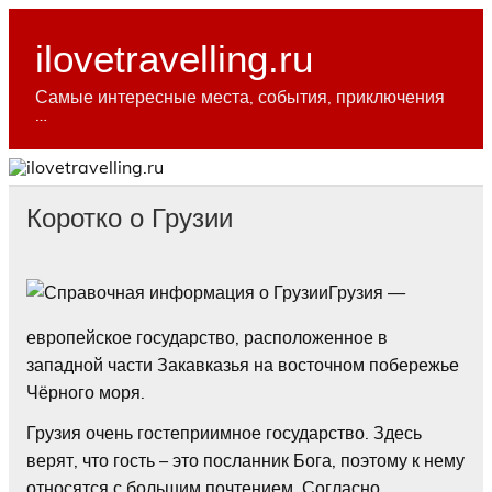
Skip
to
content
ilovetravelling.ru
Самые интересные места, события, приключения
…
Коротко о Грузии
Грузия —
европейское государство, расположенное в
западной части Закавказья на восточном побережье
Чёрного моря.
Грузия очень гостеприимное государство. Здесь
верят, что гость – это посланник Бога, поэтому к нему
относятся с большим почтением. Согласно