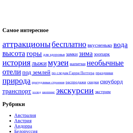
Самое интересное
аттракционы
бесплатно
вода
вкусненько
высота
горы
зима
замки
зоопарк
для здоровья
история
музеи
необычные
лыжи
напитки
отели
под землей
по следам Гарри Поттера
праздники
природа
сноуборд
распродажи
скидки
причудливые строения
экскурсии
транспорт
экстрим
холод
шоппинг
Рубрики
Австралия
Австрия
Андорра
Белоруссия