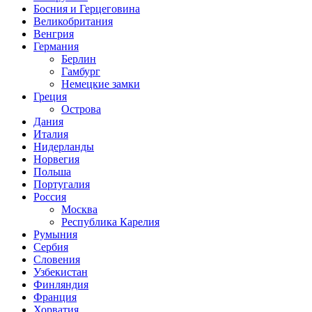
Босния и Герцеговина
Великобритания
Венгрия
Германия
Берлин
Гамбург
Немецкие замки
Греция
Острова
Дания
Италия
Нидерланды
Норвегия
Польша
Португалия
Россия
Москва
Республика Карелия
Румыния
Сербия
Словения
Узбекистан
Финляндия
Франция
Хорватия