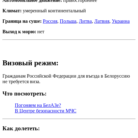
Автомобильное движение:
правостороннее
Климат:
умеренный континентальный
Граница на суше:
Россия
,
Польша
,
Литва
,
Латвия
,
Украина
Выход к морю:
нет
Визовый режим:
Гражданам Российской Федерации для въезда в Белоруссию
не требуется виза.
Что посмотреть:
Погоняем на БелАЗе?
В Центре безопасности МЧС
Как долететь: