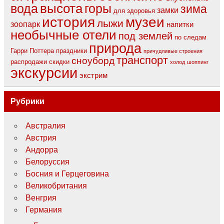
вода
высота
горы
зима
замки
для здоровья
музеи
история
лыжи
зоопарк
напитки
необычные отели
под землей
по следам
природа
Гарри Поттера
праздники
причудливые строения
транспорт
сноуборд
распродажи
скидки
холод
шоппинг
экскурсии
экстрим
Рубрики
Австралия
Австрия
Андорра
Белоруссия
Босния и Герцеговина
Великобритания
Венгрия
Германия