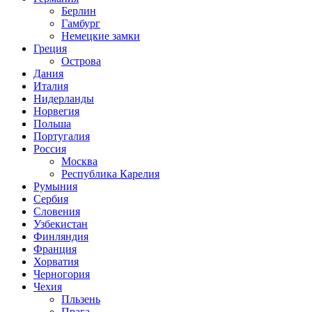
Берлин
Гамбург
Немецкие замки
Греция
Острова
Дания
Италия
Нидерланды
Норвегия
Польша
Португалия
Россия
Москва
Республика Карелия
Румыния
Сербия
Словения
Узбекистан
Финляндия
Франция
Хорватия
Черногория
Чехия
Пльзень
Прага