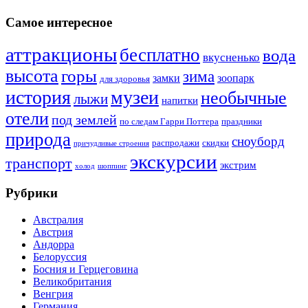
Самое интересное
аттракционы
бесплатно
вода
вкусненько
высота
горы
зима
замки
зоопарк
для здоровья
история
музеи
необычные
лыжи
напитки
отели
под землей
по следам Гарри Поттера
праздники
природа
сноуборд
распродажи
скидки
причудливые строения
экскурсии
транспорт
экстрим
холод
шоппинг
Рубрики
Австралия
Австрия
Андорра
Белоруссия
Босния и Герцеговина
Великобритания
Венгрия
Германия