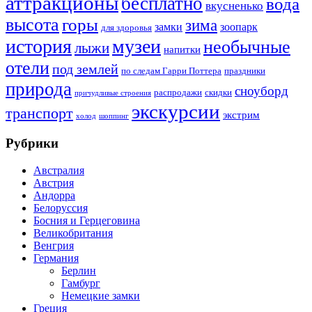
аттракционы
бесплатно
вода
вкусненько
высота
горы
зима
замки
зоопарк
для здоровья
история
музеи
необычные
лыжи
напитки
отели
под землей
по следам Гарри Поттера
праздники
природа
сноуборд
распродажи
скидки
причудливые строения
экскурсии
транспорт
экстрим
холод
шоппинг
Рубрики
Австралия
Австрия
Андорра
Белоруссия
Босния и Герцеговина
Великобритания
Венгрия
Германия
Берлин
Гамбург
Немецкие замки
Греция