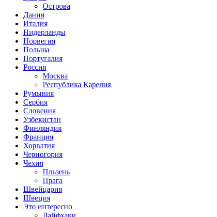
Острова
Дания
Италия
Нидерланды
Норвегия
Польша
Португалия
Россия
Москва
Республика Карелия
Румыния
Сербия
Словения
Узбекистан
Финляндия
Франция
Хорватия
Черногория
Чехия
Пльзень
Прага
Швейцария
Швеция
Это интересно
Лайфхаки