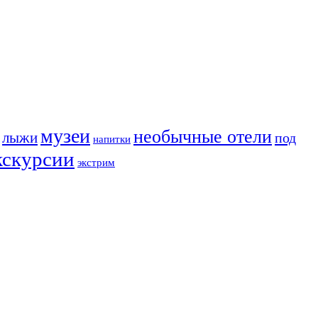
музеи
необычные отели
лыжи
под
напитки
кскурсии
экстрим