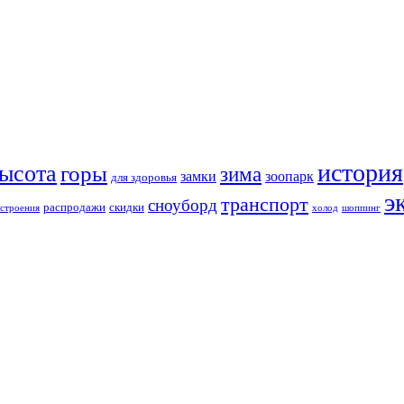
история
ысота
горы
зима
замки
зоопарк
для здоровья
э
транспорт
сноуборд
распродажи
скидки
строения
холод
шоппинг