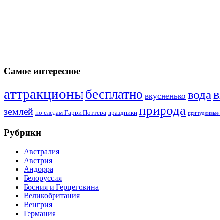
Самое интересное
аттракционы
бесплатно
в
вода
вкусненько
природа
землей
по следам Гарри Поттера
праздники
причудливые 
Рубрики
Австралия
Австрия
Андорра
Белоруссия
Босния и Герцеговина
Великобритания
Венгрия
Германия