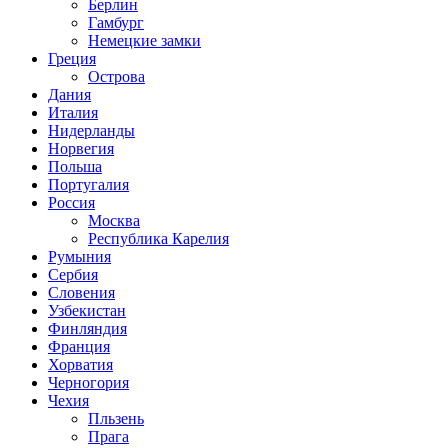
Берлин
Гамбург
Немецкие замки
Греция
Острова
Дания
Италия
Нидерланды
Норвегия
Польша
Португалия
Россия
Москва
Республика Карелия
Румыния
Сербия
Словения
Узбекистан
Финляндия
Франция
Хорватия
Черногория
Чехия
Пльзень
Прага