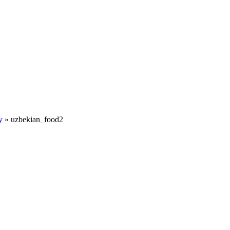
у
»
uzbekian_food2