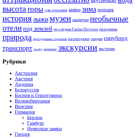
вкусненько
высота
горы
зима
замки
зоопарк
для здоровья
история
музеи
необычные
лыжи
напитки
отели
под землей
по следам Гарри Поттера
праздники
природа
сноуборд
распродажи
скидки
причудливые строения
экскурсии
транспорт
экстрим
холод
шоппинг
Рубрики
Австралия
Австрия
Андорра
Белоруссия
Босния и Герцеговина
Великобритания
Венгрия
Германия
Берлин
Гамбург
Немецкие замки
Греция