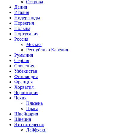
Острова
Дания
Италия
Нидерланды
Норвегия
Польша
Португалия
Россия
Москва
Республика Карелия
Румыния
Сербия
Словения
Узбекистан
Финляндия
Франция
Хорватия
Черногория
Чехия
Пльзень
Прага
Швейцария
Швеция
Это интересно
Лайфхаки