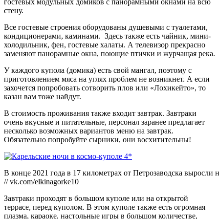
гостевых модульных домиков с панорамными окнами на всю
стену.
Все гостевые строения оборудованы душевыми с туалетами,
кондиционерами, каминами. Здесь также есть чайник, мини-
холодильник, фен, гостевые халаты. А телевизор прекрасно
заменяют панорамные окна, поющие птички и журчащая река.
У каждого купола (домика) есть свой мангал, поэтому с
приготовлением мяса на углях проблем не возникнет. А если
захочется попробовать сотворить плов или «Лохикейто», то
казан вам тоже найдут.
В стоимость проживания также входит завтрак. Завтраки
очень вкусные и питательные, персонал заранее предлагает
несколько возможных вариантов меню на завтрак.
Обязательно попробуйте сырники, они восхитительны!
В конце 2021 года в 17 километрах от Петрозаводска выросли 
// vk.com/elkinagorke10
Завтраки проходят в большом куполе или на открытой
террасе, перед куполом. В этом куполе также есть огромная
плазма, караоке, настольные игры в большом количестве,