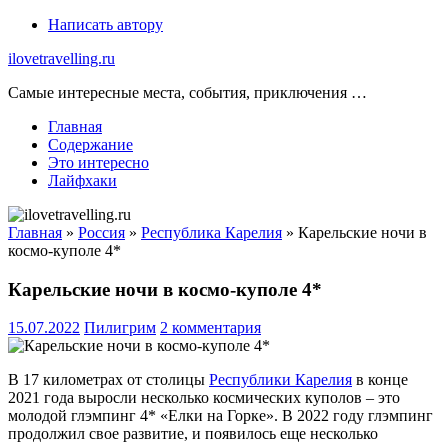
Skip
Написать автору
to
ilovetravelling.ru
content
Самые интересные места, события, приключения …
Главная
Содержание
Это интересно
Лайфхаки
Главная
»
Россия
»
Республика Карелия
»
Карельские ночи в
космо-куполе 4*
Карельские ночи в космо-куполе 4*
15.07.2022
Пилигрим
2 комментария
В 17 километрах от столицы
Республики Карелия
в конце
2021 года выросли несколько космических куполов – это
молодой глэмпинг 4* «Елки на Горке». В 2022 году глэмпинг
продолжил свое развитие, и появилось еще несколько