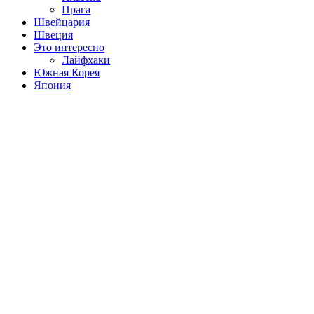
Прага
Швейцария
Швеция
Это интересно
Лайфхаки
Южная Корея
Япония