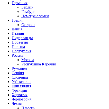
Германия
Берлин
Гамбург
Немецкие замки
Греция
Острова
Дания
Италия
Нидерланды
Норвегия
Польша
Португалия
Россия
Москва
Республика Карелия
Румыния
Сербия
Словения
Узбекистан
Финляндия
Франция
Хорватия
Черногория
Чехия
Пльзень