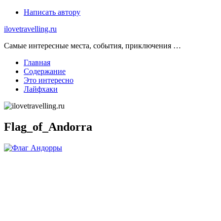
Skip
Написать автору
to
ilovetravelling.ru
content
Самые интересные места, события, приключения …
Главная
Содержание
Это интересно
Лайфхаки
Flag_of_Andorra