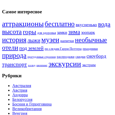
Самое интересное
аттракционы
бесплатно
вода
вкусненько
высота
горы
зима
замки
зоопарк
для здоровья
история
музеи
необычные
лыжи
напитки
отели
под землей
по следам Гарри Поттера
праздники
природа
сноуборд
распродажи
скидки
причудливые строения
экскурсии
транспорт
экстрим
холод
шоппинг
Рубрики
Австралия
Австрия
Андорра
Белоруссия
Босния и Герцеговина
Великобритания
Венгрия