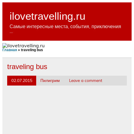
Skip
to
content
ilovetravelling.ru
Самые интересные места, события, приключения
…
Главная
»
traveling bus
traveling bus
02.07.2015
Пилигрим
Leave a comment