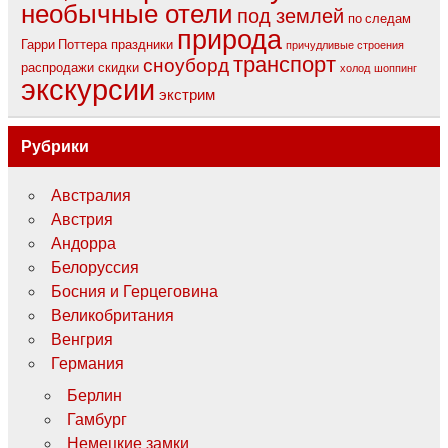
необычные отели
под землей
по следам
природа
Гарри Поттера
праздники
причудливые строения
транспорт
сноуборд
распродажи
скидки
холод
шоппинг
экскурсии
экстрим
Рубрики
Австралия
Австрия
Андорра
Белоруссия
Босния и Герцеговина
Великобритания
Венгрия
Германия
Берлин
Гамбург
Немецкие замки