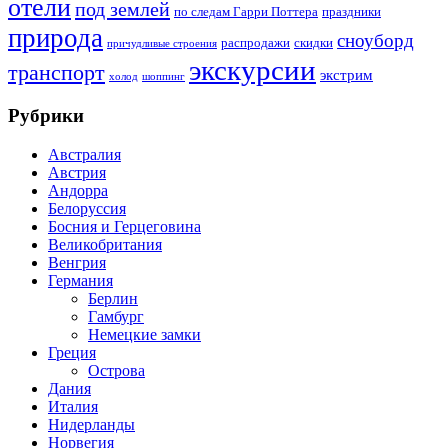
отели
под землей
по следам Гарри Поттера
праздники
природа
сноуборд
распродажи
скидки
причудливые строения
экскурсии
транспорт
экстрим
холод
шоппинг
Рубрики
Австралия
Австрия
Андорра
Белоруссия
Босния и Герцеговина
Великобритания
Венгрия
Германия
Берлин
Гамбург
Немецкие замки
Греция
Острова
Дания
Италия
Нидерланды
Норвегия