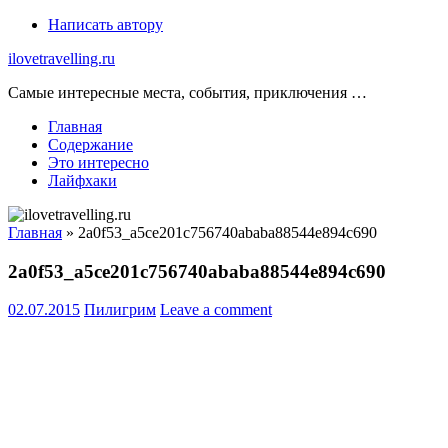
Skip
Написать автору
to
ilovetravelling.ru
content
Самые интересные места, события, приключения …
Главная
Содержание
Это интересно
Лайфхаки
Главная
»
2a0f53_a5ce201c756740ababa88544e894c690
2a0f53_a5ce201c756740ababa88544e894c690
02.07.2015
Пилигрим
Leave a comment