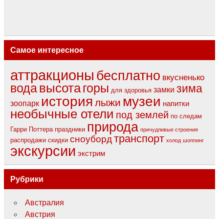
Самое интересное
аттракционы
бесплатно
вкусненько
вода
высота
горы
зима
замки
для здоровья
музеи
история
лыжи
зоопарк
напитки
необычные отели
под землей
по следам
природа
Гарри Поттера
праздники
причудливые строения
транспорт
сноуборд
распродажи
скидки
холод
шоппинг
экскурсии
экстрим
Рубрики
Австралия
Австрия