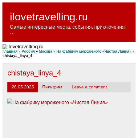
Skip
to
content
ilovetravelling.ru
Самые интересные места, события, приключения
…
Главная
»
Россия
»
Москва
»
На фабрику мороженого «Чистая Линия»
»
chistaya_linya_4
chistaya_linya_4
26.05.2025
Пилигрим
Leave a comment