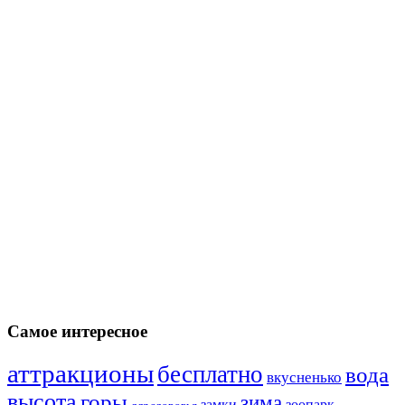
Самое интересное
аттракционы
бесплатно
вода
вкусненько
высота
горы
зима
замки
зоопарк