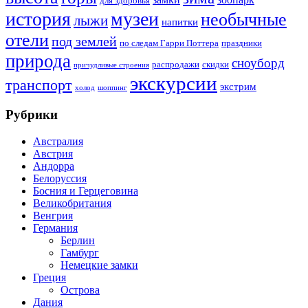
для здоровья
история
музеи
необычные
лыжи
напитки
отели
под землей
по следам Гарри Поттера
праздники
природа
сноуборд
распродажи
скидки
причудливые строения
экскурсии
транспорт
экстрим
холод
шоппинг
Рубрики
Австралия
Австрия
Андорра
Белоруссия
Босния и Герцеговина
Великобритания
Венгрия
Германия
Берлин
Гамбург
Немецкие замки
Греция
Острова
Дания