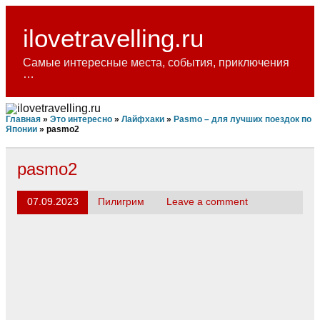
Skip
to
content
ilovetravelling.ru
Самые интересные места, события, приключения
…
Главная
»
Это интересно
»
Лайфхаки
»
Pasmo – для лучших поездок по
Японии
»
pasmo2
pasmo2
07.09.2023
Пилигрим
Leave a comment