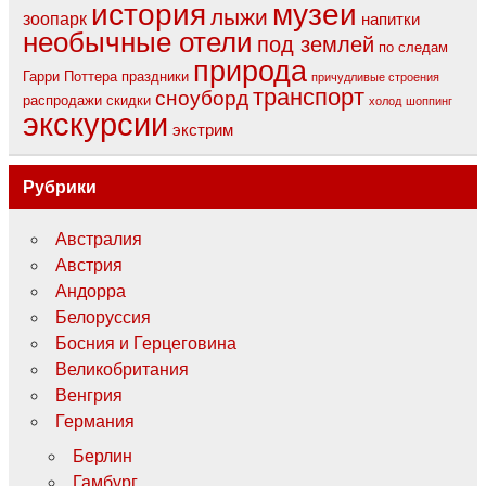
музеи
история
лыжи
зоопарк
напитки
необычные отели
под землей
по следам
природа
Гарри Поттера
праздники
причудливые строения
транспорт
сноуборд
распродажи
скидки
холод
шоппинг
экскурсии
экстрим
Рубрики
Австралия
Австрия
Андорра
Белоруссия
Босния и Герцеговина
Великобритания
Венгрия
Германия
Берлин
Гамбург