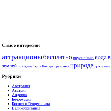
Самое интересное
аттракционы
бесплатно
в
вода
вкусненько
природа
землей
по следам Гарри Поттера
праздники
причудливые 
Рубрики
Австралия
Австрия
Андорра
Белоруссия
Босния и Герцеговина
Великобритания