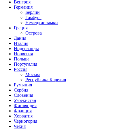
Венгрия
Германия
Берлин
Гамбург
Немецкие замки
Греция
Острова
Дания
Италия
Нидерланды
Норвегия
Польша
Португалия
Россия
Москва
Республика Карелия
Румыния
Сербия
Словения
Узбекистан
Финляндия
Франция
Хорватия
Черногория
Чехия