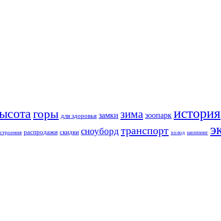
история
ысота
горы
зима
замки
зоопарк
для здоровья
э
транспорт
сноуборд
распродажи
скидки
строения
холод
шоппинг