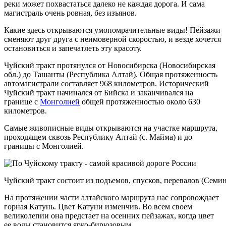
реки может похвастаться далеко не каждая дорога. И сама
магистраль очень ровная, без изъянов.
Какие здесь открываются умопомрачительные виды! Пейзажи
сменяют друг друга с неимоверной скоростью, и везде хочется
остановиться и запечатлеть эту красоту.
Чуйский тракт протянулся от Новосибирска (Новосибирская
обл.) до Ташанты (Республика Алтай). Общая протяженность
автомагистрали составляет 968 километров. Исторический
Чуйский тракт начинался от Бийска и заканчивался на
границе с
Монголией
общей протяженностью около 630
километров.
Самые живописные виды открываются на участке маршрута,
проходящем сквозь Республику Алтай (с. Майма) и до
границы с Монголией.
Чуйский тракт состоит из подъемов, спусков, перевалов (Семи
На протяжении части алтайского маршрута нас сопровождает
горная Катунь. Цвет Катуни изменчив. Во всем своем
великолепии она предстает на осенних пейзажах, когда цвет
ее воды становится ярко-бирюзовым.