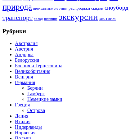
природа
сноуборд
распродажи
скидки
причудливые строения
экскурсии
транспорт
экстрим
холод
шоппинг
Рубрики
Австралия
Австрия
Андорра
Белоруссия
Босния и Герцеговина
Великобритания
Венгрия
Германия
Берлин
Гамбург
Немецкие замки
Греция
Острова
Дания
Италия
Нидерланды
Норвегия
Польша