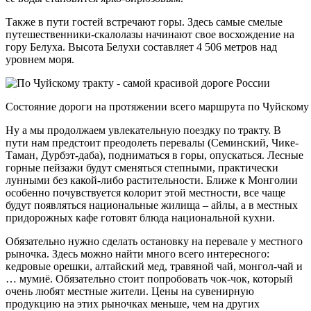
Также в пути гостей встречают горы. Здесь самые смелые
путешественники-скалолазы начинают свое восхождение на
гору Белуха. Высота Белухи составляет 4 506 метров над
уровнем моря.
Состояние дороги на протяжении всего маршрута по Чуйскому 
Ну а мы продолжаем увлекательную поездку по тракту. В
пути нам предстоит преодолеть перевалы (Семинский, Чике-
Таман, Дурбэт-даба), подниматься в горы, опускаться. Лесные
горные пейзажи будут сменяться степными, практически
лунными без какой-либо растительности. Ближе к Монголии
особенно почувствуется колорит этой местности, все чаще
будут появляться национальные жилища – айлы, а в местных
придорожных кафе готовят блюда национальной кухни.
Обязательно нужно сделать остановку на перевале у местного
рыночка. Здесь можно найти много всего интересного:
кедровые орешки, алтайский мед, травяной чай, монгол-чай и
… мумиё. Обязательно стоит попробовать чок-чок, который
очень любят местные жители. Цены на сувенирную
продукцию на этих рыночках меньше, чем на других