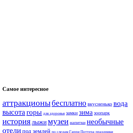
Самое интересное
аттракционы
бесплатно
вода
вкусненько
высота
горы
зима
замки
зоопарк
для здоровья
история
музеи
необычные
лыжи
напитки
отели
под землей
по следам Гарри Поттера
праздники