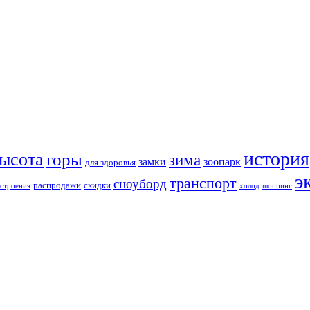
история
ысота
горы
зима
замки
зоопарк
для здоровья
э
транспорт
сноуборд
распродажи
скидки
строения
холод
шоппинг