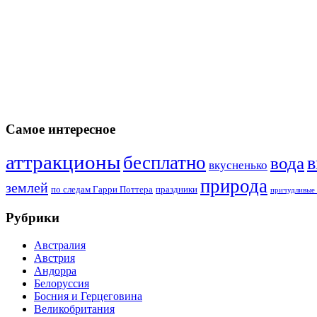
Самое интересное
аттракционы
бесплатно
в
вода
вкусненько
природа
землей
по следам Гарри Поттера
праздники
причудливые 
Рубрики
Австралия
Австрия
Андорра
Белоруссия
Босния и Герцеговина
Великобритания