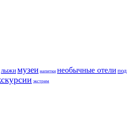
музеи
необычные отели
лыжи
под
напитки
кскурсии
экстрим