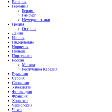
Венгрия
Германия
Берлин
Гамбург
Немецкие замки
Греция
Острова
Дания
Италия
Нидерланды
Норвегия
Польша
Португалия
Россия
Москва
Республика Карелия
Румыния
Сербия
Словения
Узбекистан
Финляндия
Франция
Хорватия
Черногория
Чехия