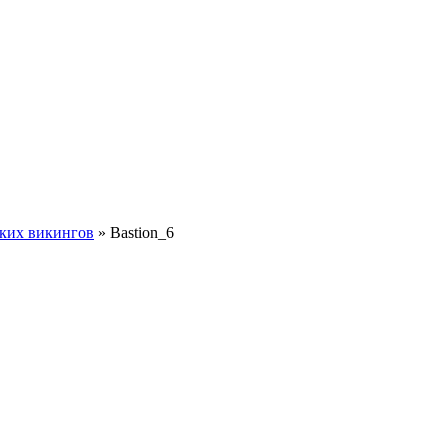
ских викингов
»
Bastion_6