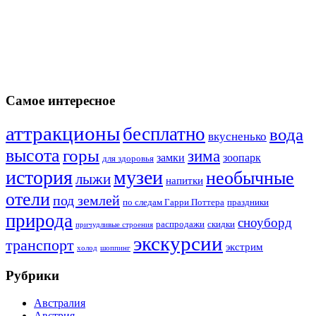
Самое интересное
аттракционы
бесплатно
вода
вкусненько
высота
горы
зима
замки
зоопарк
для здоровья
история
музеи
необычные
лыжи
напитки
отели
под землей
по следам Гарри Поттера
праздники
природа
сноуборд
распродажи
скидки
причудливые строения
экскурсии
транспорт
экстрим
холод
шоппинг
Рубрики
Австралия
Австрия