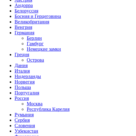
Андорра
Белоруссия
Босния и Герцеговина
Великобритания
Венгрия
Германия
Берлин
Гамбург
Немецкие замки
Греция
Острова
Дания
Италия
Нидерланды
Норвегия
Польша
Португалия
Россия
Москва
Республика Карелия
Румыния
Сербия
Словения
Узбекистан