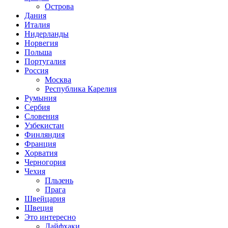
Острова
Дания
Италия
Нидерланды
Норвегия
Польша
Португалия
Россия
Москва
Республика Карелия
Румыния
Сербия
Словения
Узбекистан
Финляндия
Франция
Хорватия
Черногория
Чехия
Пльзень
Прага
Швейцария
Швеция
Это интересно
Лайфхаки