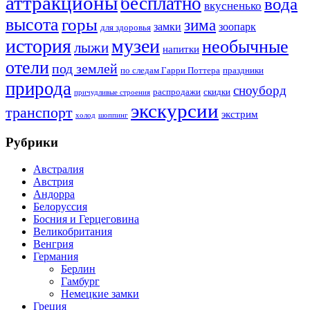
аттракционы
бесплатно
вода
вкусненько
высота
горы
зима
замки
зоопарк
для здоровья
история
музеи
необычные
лыжи
напитки
отели
под землей
по следам Гарри Поттера
праздники
природа
сноуборд
распродажи
скидки
причудливые строения
экскурсии
транспорт
экстрим
холод
шоппинг
Рубрики
Австралия
Австрия
Андорра
Белоруссия
Босния и Герцеговина
Великобритания
Венгрия
Германия
Берлин
Гамбург
Немецкие замки
Греция