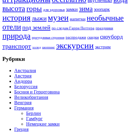
вкусненько
высота
горы
зима
замки
зоопарк
для здоровья
история
музеи
необычные
лыжи
напитки
отели
под землей
по следам Гарри Поттера
праздники
природа
сноуборд
распродажи
скидки
причудливые строения
экскурсии
транспорт
экстрим
холод
шоппинг
Рубрики
Австралия
Австрия
Андорра
Белоруссия
Босния и Герцеговина
Великобритания
Венгрия
Германия
Берлин
Гамбург
Немецкие замки
Греция