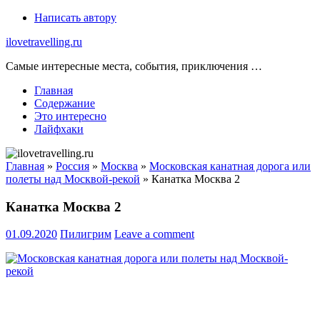
Skip
Написать автору
to
ilovetravelling.ru
content
Самые интересные места, события, приключения …
Главная
Содержание
Это интересно
Лайфхаки
Главная
»
Россия
»
Москва
»
Московская канатная дорога или
полеты над Москвой-рекой
»
Канатка Москва 2
Канатка Москва 2
01.09.2020
Пилигрим
Leave a comment