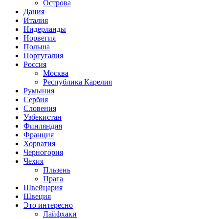
Острова
Дания
Италия
Нидерланды
Норвегия
Польша
Португалия
Россия
Москва
Республика Карелия
Румыния
Сербия
Словения
Узбекистан
Финляндия
Франция
Хорватия
Черногория
Чехия
Пльзень
Прага
Швейцария
Швеция
Это интересно
Лайфхаки