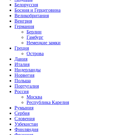
Белоруссия
Босния и Герцеговина
Великобритания
Венгрия
Германия
Берлин
Гамбург
Немецкие замки
Греция
Острова
Дания
Италия
Нидерланды
Норвегия
Польша
Португалия
Россия
Москва
Республика Карелия
Румыния
Сербия
Словения
Узбекистан
Финляндия
Франция