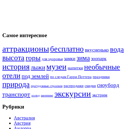
Самое интересное
аттракционы
бесплатно
вода
вкусненько
высота
горы
зима
замки
зоопарк
для здоровья
история
музеи
необычные
лыжи
напитки
отели
под землей
по следам Гарри Поттера
праздники
природа
сноуборд
распродажи
скидки
причудливые строения
экскурсии
транспорт
экстрим
холод
шоппинг
Рубрики
Австралия
Австрия
Андорра