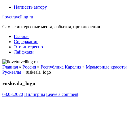
Skip
Написать автору
to
ilovetravelling.ru
content
Самые интересные места, события, приключения …
Главная
Содержание
Это интересно
Лайфхаки
Главная
»
Россия
»
Республика Карелия
»
Мраморные красоты
Рускеалы
»
ruskeala_logo
ruskeala_logo
03.08.2020
Пилигрим
Leave a comment