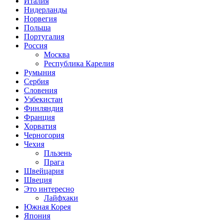
Италия
Нидерланды
Норвегия
Польша
Португалия
Россия
Москва
Республика Карелия
Румыния
Сербия
Словения
Узбекистан
Финляндия
Франция
Хорватия
Черногория
Чехия
Пльзень
Прага
Швейцария
Швеция
Это интересно
Лайфхаки
Южная Корея
Япония