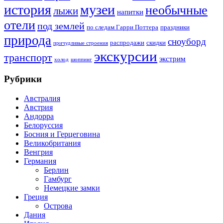
история
музеи
необычные
лыжи
напитки
отели
под землей
по следам Гарри Поттера
праздники
природа
сноуборд
распродажи
скидки
причудливые строения
экскурсии
транспорт
экстрим
холод
шоппинг
Рубрики
Австралия
Австрия
Андорра
Белоруссия
Босния и Герцеговина
Великобритания
Венгрия
Германия
Берлин
Гамбург
Немецкие замки
Греция
Острова
Дания