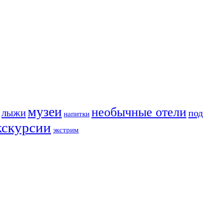
музеи
необычные отели
лыжи
под
напитки
кскурсии
экстрим