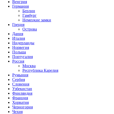
Венгрия
Германия
Берлин
Гамбург
Немецкие замки
Греция
Острова
Дания
Италия
Нидерланды
Норвегия
Польша
Португалия
Россия
Москва
Республика Карелия
Румыния
Сербия
Словения
Узбекистан
Финляндия
Франция
Хорватия
Черногория
Чехия