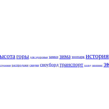
история
ысота
горы
зима
замки
зоопарк
для здоровья
э
транспорт
сноуборд
распродажи
скидки
строения
холод
шоппинг