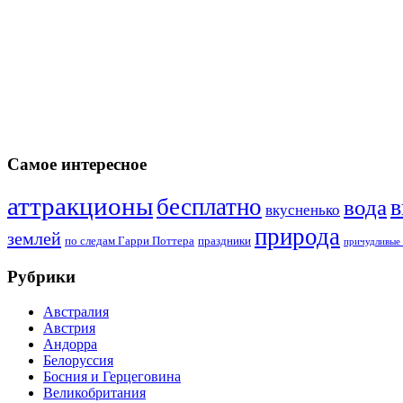
Самое интересное
аттракционы
бесплатно
в
вода
вкусненько
природа
землей
по следам Гарри Поттера
праздники
причудливые 
Рубрики
Австралия
Австрия
Андорра
Белоруссия
Босния и Герцеговина
Великобритания