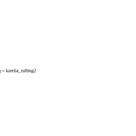
и
»
karelia_rufting2