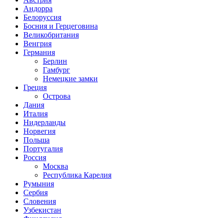
Андорра
Белоруссия
Босния и Герцеговина
Великобритания
Венгрия
Германия
Берлин
Гамбург
Немецкие замки
Греция
Острова
Дания
Италия
Нидерланды
Норвегия
Польша
Португалия
Россия
Москва
Республика Карелия
Румыния
Сербия
Словения
Узбекистан