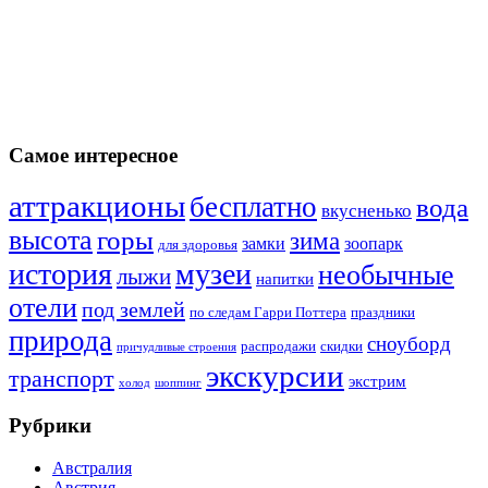
Самое интересное
аттракционы
бесплатно
вода
вкусненько
высота
горы
зима
замки
зоопарк
для здоровья
история
музеи
необычные
лыжи
напитки
отели
под землей
по следам Гарри Поттера
праздники
природа
сноуборд
распродажи
скидки
причудливые строения
экскурсии
транспорт
экстрим
холод
шоппинг
Рубрики
Австралия
Австрия