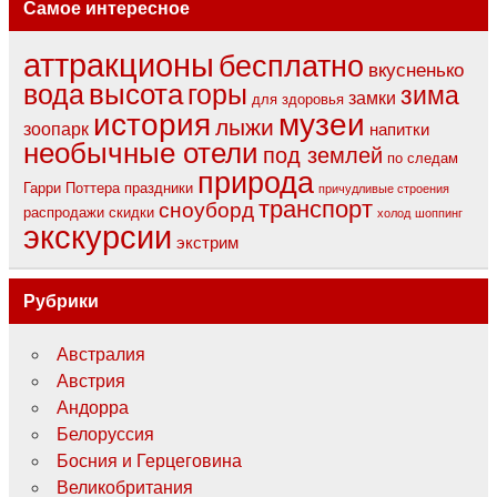
Самое интересное
аттракционы
бесплатно
вкусненько
вода
высота
горы
зима
замки
для здоровья
музеи
история
лыжи
зоопарк
напитки
необычные отели
под землей
по следам
природа
Гарри Поттера
праздники
причудливые строения
транспорт
сноуборд
распродажи
скидки
холод
шоппинг
экскурсии
экстрим
Рубрики
Австралия
Австрия
Андорра
Белоруссия
Босния и Герцеговина
Великобритания