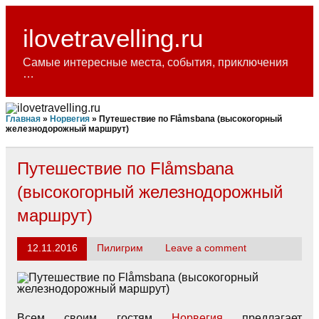
Skip
to
content
ilovetravelling.ru
Самые интересные места, события, приключения
…
Главная
»
Норвегия
»
Путешествие по Flåmsbana (высокогорный
железнодорожный маршрут)
Путешествие по Flåmsbana
(высокогорный железнодорожный
маршрут)
12.11.2016
Пилигрим
Leave a comment
Всем своим гостям
Норвегия
предлагает