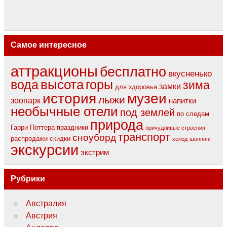
Самое интересное
аттракционы
бесплатно
вкусненько
вода
высота
горы
зима
замки
для здоровья
музеи
история
лыжи
зоопарк
напитки
необычные отели
под землей
по следам
природа
Гарри Поттера
праздники
причудливые строения
транспорт
сноуборд
распродажи
скидки
холод
шоппинг
экскурсии
экстрим
Рубрики
Австралия
Австрия