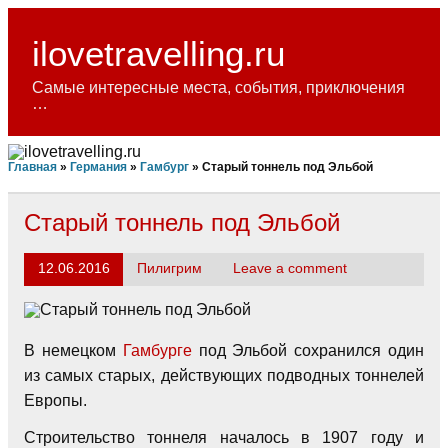
Skip
to
content
ilovetravelling.ru
Самые интересные места, события, приключения
…
Главная
»
Германия
»
Гамбург
»
Старый тоннель под Эльбой
Старый тоннель под Эльбой
12.06.2016
Пилигрим
Leave a comment
В немецком
Гамбурге
под Эльбой сохранился один
из самых старых, действующих подводных тоннелей
Европы.
Строительство тоннеля началось в 1907 году и