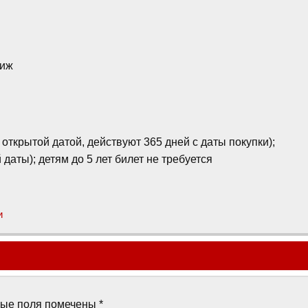
риж
с открытой датой, действуют 365 дней с даты покупки);
й даты); детям до 5 лет билет не требуется
и
ные поля помечены
*