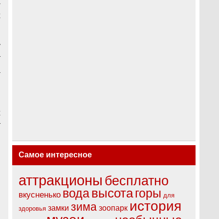
-
х
у
т
а
в
х
т
я
и
Самое интересное
аттракционы
бесплатно
вода
высота
горы
вкусненько
для
история
зима
замки
зоопарк
здоровья