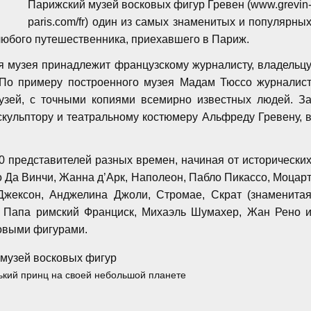
Парижский музей восковых фигур Гревен (www.grevin
paris.com/fr) один из самых знаменитых и популярны
любого путешественника, приехавшего в Париж.
я музея принадлежит французскому журналисту, владельц
. По примеру построенного музея Мадам Тюссо журналис
узей, с точными копиями всемирно известных людей. З
кульптору и театральному костюмеру Альфреду Гревену, 
 представителей разных времен, начиная от исторически
о Да Винчи, Жанна д’Арк, Наполеон, Пабло Пикассо, Моцар
Джексон, Анджелина Джоли, Стромае, Скрат (знаменита
а, Папа римский Франциск, Михаэль Шумахер, Жан Рено 
новыми фигурами.
ький принц на своей небольшой планете