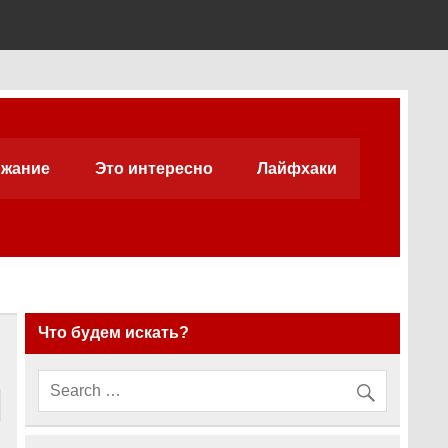
жание
Это интересно
Лайфхаки
Что будем искать?