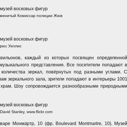
аменитый Комиссар полиции Жюв
рюс Уиллис
авильонов, каждый из которых посвящен определенно
музыкального представления. Все посетители попадают 
 количества зеркал, повёрнутых под разными углами. 
ам зеркального зала, зрители попадают в интерьеры 100
й храм. Шоу сопровождается разнообразными природным
David Stanley, www.flickr.com
ре Монма́ртр, 10 (фр. Boulevard Montmartre, 10). Музе