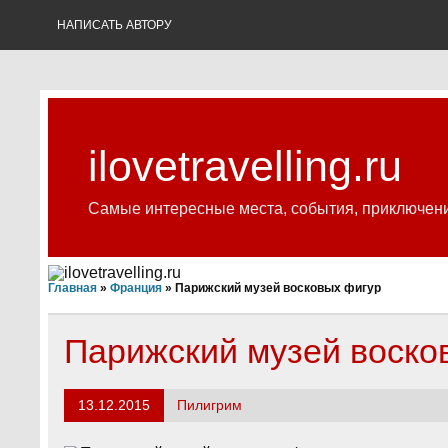
Skip
to
НАПИСАТЬ АВТОРУ
content
ilovetravelling.ru
Самые интересные места, события, приключен
Главная
»
Франция
»
Парижский музей восковых фигур
Парижский музей воско
13.12.2015
Пилигрим