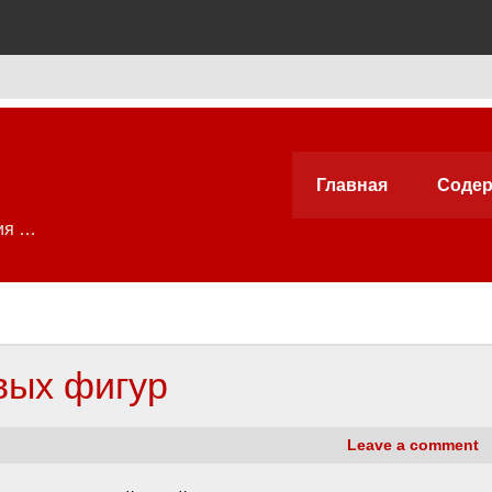
Главная
Содер
ия …
вых фигур
Leave a comment