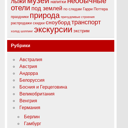
музеи
необычные
лыжи
напитки
отели
под землей
по следам Гарри Поттера
природа
праздники
причудливые строения
транспорт
сноуборд
распродажи
скидки
экскурсии
экстрим
холод
шоппинг
Рубрики
й
Австралия
в
Австрия
С
Андорра
1
Белоруссия
и
Босния и Герцеговина
Великобритания
Венгрия
Германия
Берлин
Гамбург
й