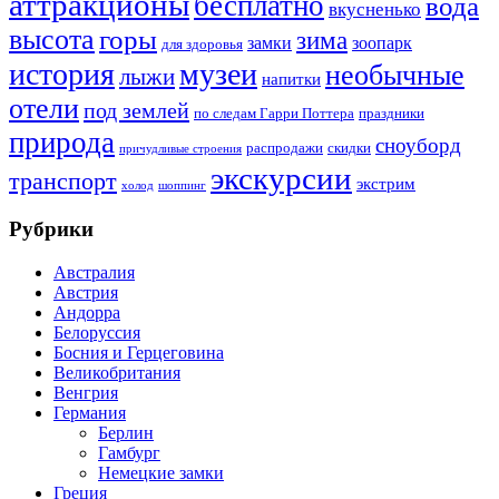
аттракционы
бесплатно
вода
вкусненько
высота
горы
зима
замки
зоопарк
для здоровья
история
музеи
необычные
лыжи
напитки
отели
под землей
по следам Гарри Поттера
праздники
природа
сноуборд
распродажи
скидки
причудливые строения
экскурсии
транспорт
экстрим
холод
шоппинг
Рубрики
Австралия
Австрия
Андорра
Белоруссия
Босния и Герцеговина
Великобритания
Венгрия
Германия
Берлин
Гамбург
Немецкие замки
Греция