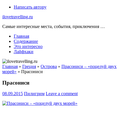
Skip
Написать автору
to
ilovetravelling.ru
content
Самые интересные места, события, приключения …
Главная
Содержание
Это интересно
Лайфхаки
Главная
»
Греция
»
Острова
»
Прасониси – «поцелуй двух
морей»
»
Прасониси
Прасониси
08.09.2015
Пилигрим
Leave a comment