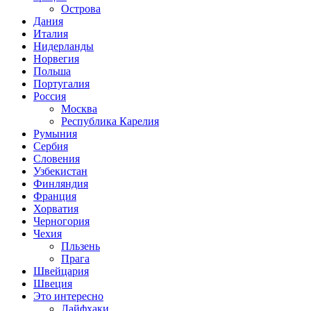
Острова
Дания
Италия
Нидерланды
Норвегия
Польша
Португалия
Россия
Москва
Республика Карелия
Румыния
Сербия
Словения
Узбекистан
Финляндия
Франция
Хорватия
Черногория
Чехия
Пльзень
Прага
Швейцария
Швеция
Это интересно
Лайфхаки