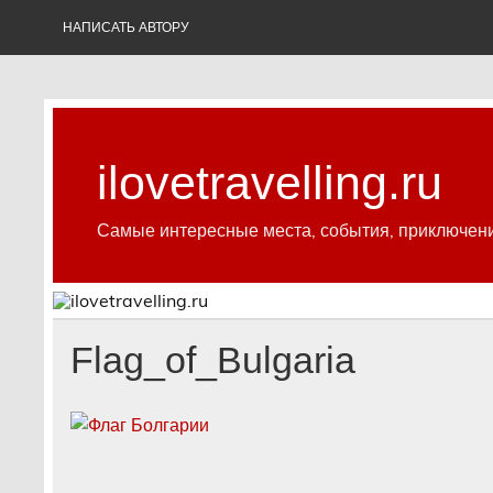
Skip
to
НАПИСАТЬ АВТОРУ
content
ilovetravelling.ru
Самые интересные места, события, приключен
Flag_of_Bulgaria