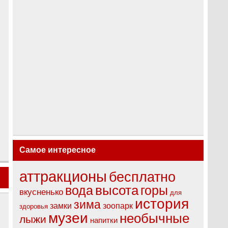
Самое интересное
аттракционы
бесплатно
высота
вода
горы
вкусненько
для
история
зима
замки
зоопарк
здоровья
музеи
необычные
лыжи
напитки