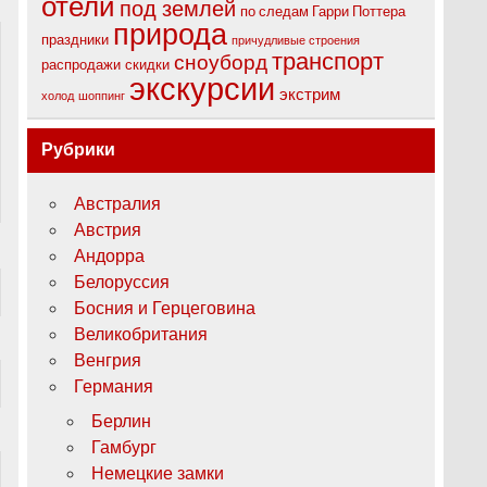
отели
под землей
по следам Гарри Поттера
природа
праздники
причудливые строения
транспорт
сноуборд
распродажи
скидки
экскурсии
экстрим
холод
шоппинг
Рубрики
Австралия
Австрия
Андорра
Белоруссия
Босния и Герцеговина
Великобритания
Венгрия
Германия
Берлин
Гамбург
Немецкие замки